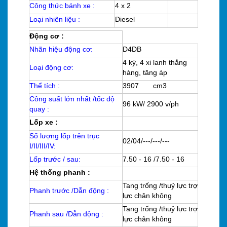
Công thức bánh xe :
4 x 2
Loại nhiên liệu :
Diesel
Động cơ :
Nhãn hiệu động cơ:
D4DB
4 kỳ, 4 xi lanh thẳng
Loại động cơ:
hàng, tăng áp
Thể tích :
3907 cm3
Công suất lớn nhất /tốc độ
96 kW/ 2900 v/ph
quay :
Lốp xe :
Số lượng lốp trên trục
02/04/---/---/---
I/II/III/IV:
Lốp trước / sau:
7.50 - 16 /7.50 - 16
Hệ thống phanh :
Tang trống /thuỷ lực trợ
Phanh trước /Dẫn động :
lực chân không
Tang trống /thuỷ lực trợ
Phanh sau /Dẫn động :
lực chân không