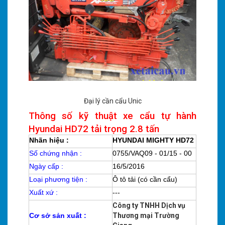
Đại lý cần cẩu Unic
Thông số kỹ thuật xe cẩu tự hành
Hyundai HD72 tải trọng 2.8 tấn
Nhãn hiệu :
HYUNDAI MIGHTY HD72
Số chứng nhận :
0755/VAQ09 - 01/15 - 00
Ngày cấp :
16/5/2016
Loại phương tiện :
Ô tô tải (có cần cẩu)
Xuất xứ :
---
Công ty TNHH Dịch vụ
Cơ sở sản xuất :
Thương mại Trường