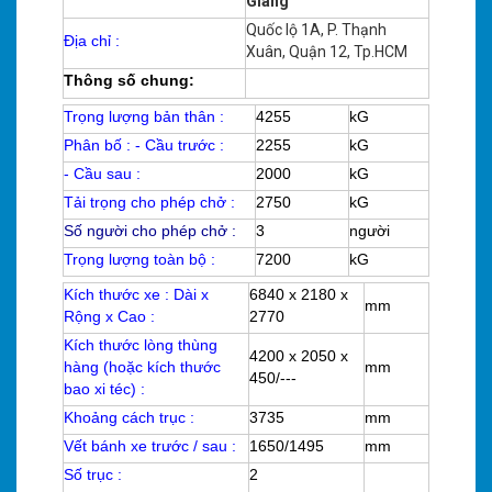
Giang
Quốc lộ 1A, P. Thạnh
Địa chỉ :
Xuân, Quận 12, Tp.HCM
Thông số chung:
Trọng lượng bản thân :
4255
kG
Phân bố : - Cầu trước :
2255
kG
- Cầu sau :
2000
kG
Tải trọng cho phép chở :
2750
kG
Số người cho phép chở :
3
người
Trọng lượng toàn bộ :
7200
kG
Kích thước xe : Dài x
6840 x 2180 x
mm
Rộng x Cao :
2770
Kích thước lòng thùng
4200 x 2050 x
hàng (hoặc kích thước
mm
450/---
bao xi téc) :
Khoảng cách trục :
3735
mm
Vết bánh xe trước / sau :
1650/1495
mm
Số trục :
2