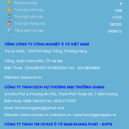
Đang truy cập
8
Truy cập hôm nay
1408
Truy cập tuần này
11576
Truy cập tháng này
382036
Tổng lượt truy cập
3908312
TỔNG CÔNG TY CÔNG NGHIỆP Ô TÔ VIỆT NAM
Trụ sở chính : 120 Phố Hàng Trống, Phường Hàng
Trống, Quận Hoàn Kiếm, TP. Hà Nội
Điện Thoại : (024)38255279/38255261 Fax : 024.38256856
Website: vinamotor.vn
CÔNG TY TNHH DỊCH VỤ THƯƠNG MẠI TRƯỜNG GIANG
4/5 Khu Phố 4, Phường An Phú, Thành Phố Thuận An, T. Bình Dương
Điện thoại: 0908.108.639 Fax: 0650.3710791
Email: hinotruonggiang@gmail.com
Website:
www.xetaicau.vn
/xetaibon.vn / www.truonggiangauto.vn
CÔNG TY TNHH TM CƠ KHÍ Ô TÔ NAM KHANG PHÁT - KVPN