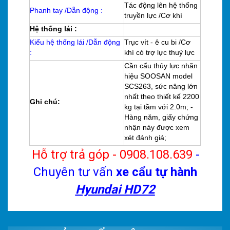
Tác động lên hệ thống
Phanh tay /Dẫn động :
truyền lực /Cơ khí
Hệ thống lái :
Kiểu hệ thống lái /Dẫn động
Trục vít - ê cu bi /Cơ
:
khí có trợ lực thuỷ lực
Cần cẩu thủy lực nhãn
hiệu SOOSAN model
SCS263, sức nâng lớn
nhất theo thiết kế 2200
Ghi chú:
kg tại tầm với 2.0m; -
Hàng năm, giấy chứng
nhận này được xem
xét đánh giá;
Hỗ trợ trả góp - 0908.108.639
-
Chuyên tư vấn
xe cẩu tự hành
Hyundai HD72