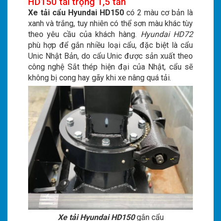
HD150 tải trọng 1,5 tấn
Xe tải cẩu Hyundai HD150
có 2 màu cơ bản là
xanh và trắng, tuy nhiên có thể sơn màu khác tùy
theo yêu cầu của khách hàng.
Hyundai HD72
phù hợp để gắn nhiều loại cẩu, đặc biệt là cẩu
Unic Nhật Bản, do cẩu Unic được sản xuất theo
công nghệ Sắt thép hiện đại của Nhật, cẩu sẽ
không bị cong hay gãy khi xe nâng quá tải.
Xe tải Hyundai HD150
gắn cẩu