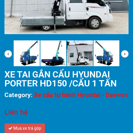
XE TAI GẮN CẨU HYUNDAI
PORTER HD150 /CẨU 1 TẤN
Category:
Xe cẩu tự hành Hyundai - Daewoo
Liên hệ
Mua xe trả góp