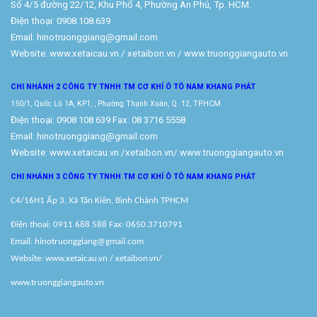
Số 4/5 đường 22/12, Khu Phố 4, Phường An Phú, Tp. HCM.
Điện thoại: 0908.108.639
Email: hinotruonggiang@gmail.com
Website:
www.xetaicau.vn
/ xetaibon.vn / www.truonggiangauto.vn
CHI NHÁNH 2 CÔNG TY TNHH TM
CƠ KHÍ Ô TÔ NAM KHANG PHÁT
150/1, Quốc Lộ 1A, KP1, , Phường Thạnh Xuân, Q. 12, TP.HCM
Điện thoại: 0908 108 639 Fax: 08 3716 5558
Email: hinotruonggiang@gmail.com
Website:
www.xetaicau.vn
/xetaibon.vn/
www.truonggiangauto.vn
CHI NHÁNH 3 CÔNG TY TNHH TM
CƠ KHÍ Ô TÔ NAM KHANG PHÁT
C4/16H1 Ấp 3, Xã Tân Kiên, Bình Chánh TPHCM
Điện thoại: 0911 688 588 Fax: 0650.3710791
Email: hinotruonggiang@gmail.com
Website:
www.xetaicau.vn
/ xetaibon.vn/
www.truonggiangauto.vn