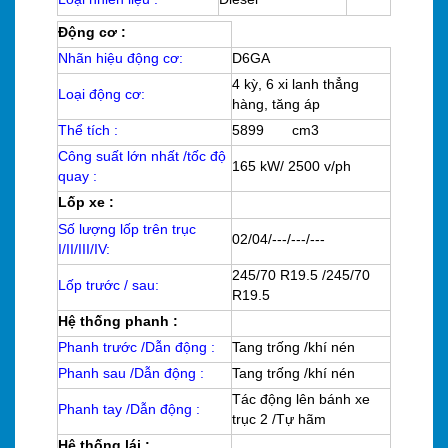
Động cơ :
Nhãn hiệu động cơ:
D6GA
4 kỳ, 6 xi lanh thẳng
Loại động cơ:
hàng, tăng áp
Thể tích :
5899 cm3
Công suất lớn nhất /tốc độ
165 kW/ 2500 v/ph
quay :
Lốp xe :
Số lượng lốp trên trục
02/04/---/---/---
I/II/III/IV:
245/70 R19.5 /245/70
Lốp trước / sau:
R19.5
Hệ thống phanh :
Phanh trước /Dẫn động :
Tang trống /khí nén
Phanh sau /Dẫn động :
Tang trống /khí nén
Tác động lên bánh xe
Phanh tay /Dẫn động :
trục 2 /Tự hãm
Hệ thống lái :