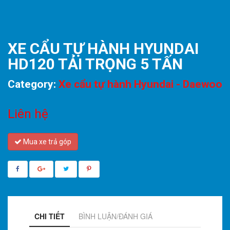
XE CẨU TỰ HÀNH HYUNDAI
HD120 TẢI TRỌNG 5 TẤN
Category:
Xe cẩu tự hành Hyundai - Daewoo
Liên hệ
Mua xe trả góp
CHI TIẾT
BÌNH LUẬN/ĐÁNH GIÁ