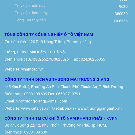
Truy cập tuần này
9620
Truy cập tháng này
380080
Tổng lượt truy cập
3906356
TỔNG CÔNG TY CÔNG NGHIỆP Ô TÔ VIỆT NAM
Trụ sở chính : 120 Phố Hàng Trống, Phường Hàng
Trống, Quận Hoàn Kiếm, TP. Hà Nội
Điện Thoại : (024)38255279/38255261 Fax : 024.38256856
Website: vinamotor.vn
CÔNG TY TNHH DỊCH VỤ THƯƠNG MẠI TRƯỜNG GIANG
4/5 Khu Phố 4, Phường An Phú, Thành Phố Thuận An, T. Bình Dương
Điện thoại: 0908.108.639 Fax: 0650.3710791
Email: hinotruonggiang@gmail.com
Website:
www.xetaicau.vn
/xetaibon.vn / www.truonggiangauto.vn
CÔNG TY TNHH TM CƠ KHÍ Ô TÔ NAM KHANG PHÁT - KVPN
Số 4/5 đường 22/12, Khu Phố 4, Phường An Phú, Tp. HCM.
Điện thoại: 0908.108.639