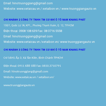
Email: hinotruonggiang@gmail.com
Website:
www.xetaicau.vn
/ xetaibon.vn / www.truonggiangauto.vn
CHI NHÁNH 2 CÔNG TY TNHH TM
CƠ KHÍ Ô TÔ NAM KHANG PHÁT
150/1, Quốc Lộ 1A, KP1, , Phường Thạnh Xuân, Q. 12, TP.HCM
Điện thoại: 0908 108 639 Fax: 08 3716 5558
Email: hinotruonggiang@gmail.com
Website:
www.xetaicau.vn
/xetaibon.vn/
www.truonggiangauto.vn
CHI NHÁNH 3 CÔNG TY TNHH TM
CƠ KHÍ Ô TÔ NAM KHANG PHÁT
C4/16H1 Ấp 3, Xã Tân Kiên, Bình Chánh TPHCM
Điện thoại: 0911 688 588 Fax: 0650.3710791
Email: hinotruonggiang@gmail.com
Website:
www.xetaicau.vn
/ xetaibon.vn/
www.truonggiangauto.vn