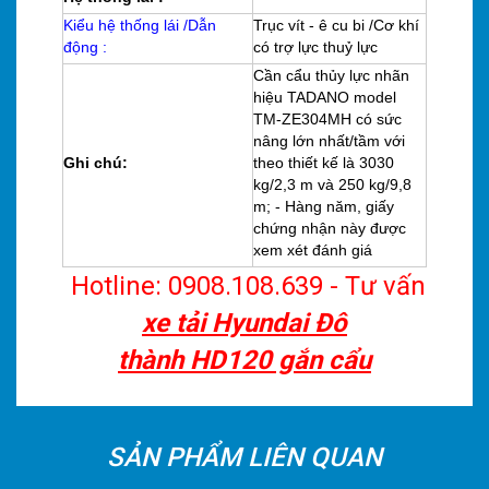
Kiểu hệ thống lái /Dẫn
Trục vít - ê cu bi /Cơ khí
động :
có trợ lực thuỷ lực
Cần cẩu thủy lực nhãn
hiệu TADANO model
TM-ZE304MH có sức
nâng lớn nhất/tầm với
Ghi chú:
theo thiết kế là 3030
kg/2,3 m và 250 kg/9,8
m; - Hàng năm, giấy
chứng nhận này được
xem xét đánh giá
Hotline: 0908.108.639 - Tư vấn
xe tải Hyundai Đô
thành
HD120 gắn cẩu
SẢN PHẨM LIÊN QUAN