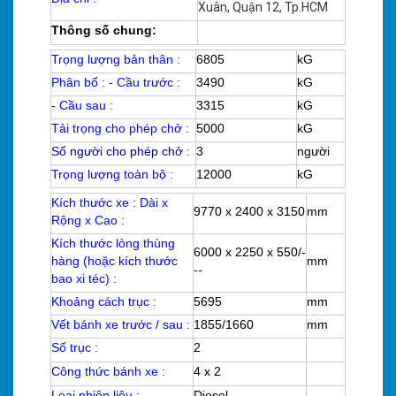
Xuân, Quận 12, Tp.HCM
Thông số chung:
Trọng lượng bản thân :
6805
kG
Phân bố : - Cầu trước :
3490
kG
- Cầu sau :
3315
kG
Tải trọng cho phép chở :
5000
kG
Số người cho phép chở :
3
người
Trọng lượng toàn bộ :
12000
kG
Kích thước xe : Dài x
9770 x 2400 x 3150
mm
Rộng x Cao :
Kích thước lòng thùng
6000 x 2250 x 550/-
hàng (hoặc kích thước
mm
--
bao xi téc) :
Khoảng cách trục :
5695
mm
Vết bánh xe trước / sau :
1855/1660
mm
Số trục :
2
Công thức bánh xe :
4 x 2
Loại nhiên liệu :
Diesel