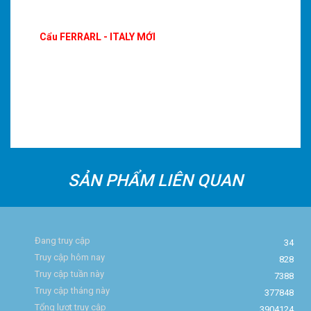
Cẩu FERRARL - ITALY MỚI
SẢN PHẨM LIÊN QUAN
Đang truy cập
34
Truy cập hôm nay
828
Truy cập tuần này
7388
Truy cập tháng này
377848
Tổng lượt truy cập
3904124