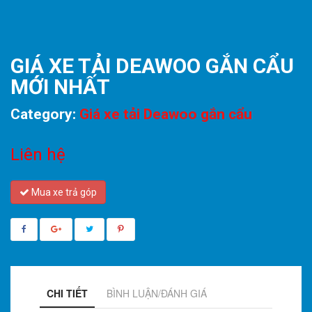
GIÁ XE TẢI DEAWOO GẮN CẨU
MỚI NHẤT
Category:
Giá xe tải Deawoo gắn cẩu
Liên hệ
Mua xe trả góp
CHI TIẾT
BÌNH LUẬN/ĐÁNH GIÁ