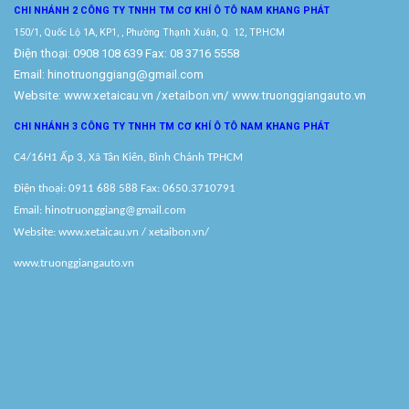
CHI NHÁNH 2 CÔNG TY TNHH TM
CƠ KHÍ Ô TÔ NAM KHANG PHÁT
150/1, Quốc Lộ 1A, KP1, , Phường Thạnh Xuân, Q. 12, TP.HCM
Điện thoại: 0908 108 639 Fax: 08 3716 5558
Email: hinotruonggiang@gmail.com
Website:
www.xetaicau.vn
/xetaibon.vn/
www.truonggiangauto.vn
CHI NHÁNH 3 CÔNG TY TNHH TM
CƠ KHÍ Ô TÔ NAM KHANG PHÁT
C4/16H1 Ấp 3, Xã Tân Kiên, Bình Chánh TPHCM
Điện thoại: 0911 688 588 Fax: 0650.3710791
Email: hinotruonggiang@gmail.com
Website:
www.xetaicau.vn
/ xetaibon.vn/
www.truonggiangauto.vn