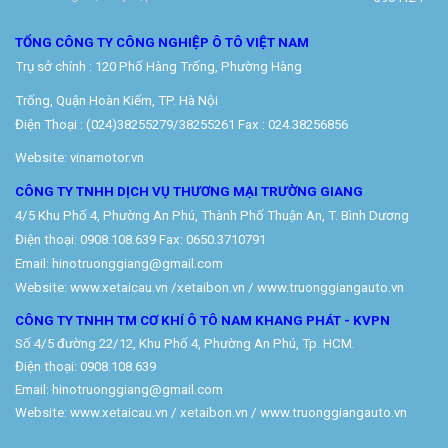
TỔNG CÔNG TY CÔNG NGHIỆP Ô TÔ VIỆT NAM
Trụ sở chính : 120 Phố Hàng Trống, Phường Hàng
Trống, Quận Hoàn Kiếm, TP. Hà Nội
Điện Thoại : (024)38255279/38255261 Fax : 024.38256856
Website: vinamotor.vn
CÔNG TY TNHH DỊCH VỤ THƯƠNG MẠI TRƯỜNG GIANG
4/5 Khu Phố 4, Phường An Phú, Thành Phố Thuận An, T. Bình Dương
Điện thoại: 0908.108.639 Fax: 0650.3710791
Email: hinotruonggiang@gmail.com
Website:
www.xetaicau.vn
/xetaibon.vn / www.truonggiangauto.vn
CÔNG TY TNHH TM CƠ KHÍ Ô TÔ NAM KHANG PHÁT - KVPN
Số 4/5 đường 22/12, Khu Phố 4, Phường An Phú, Tp. HCM.
Điện thoại: 0908.108.639
Email: hinotruonggiang@gmail.com
Website:
www.xetaicau.vn
/ xetaibon.vn / www.truonggiangauto.vn