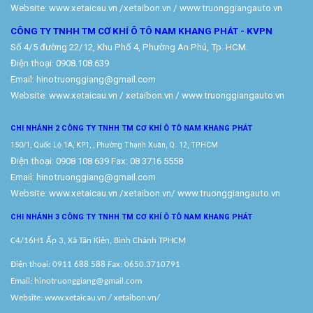
Website:
www.xetaicau.vn
/xetaibon.vn / www.truonggiangauto.vn
CÔNG TY TNHH TM CƠ KHÍ Ô TÔ NAM KHANG PHÁT - KVPN
Số 4/5 đường 22/12, Khu Phố 4, Phường An Phú, Tp. HCM.
Điện thoại: 0908.108.639
Email: hinotruonggiang@gmail.com
Website:
www.xetaicau.vn
/ xetaibon.vn / www.truonggiangauto.vn
CHI NHÁNH 2 CÔNG TY TNHH TM
CƠ KHÍ Ô TÔ NAM KHANG PHÁT
150/1, Quốc Lộ 1A, KP1, , Phường Thạnh Xuân, Q. 12, TP.HCM
Điện thoại: 0908 108 639 Fax: 08 3716 5558
Email: hinotruonggiang@gmail.com
Website:
www.xetaicau.vn
/xetaibon.vn/
www.truonggiangauto.vn
CHI NHÁNH 3 CÔNG TY TNHH TM
CƠ KHÍ Ô TÔ NAM KHANG PHÁT
C4/16H1 Ấp 3, Xã Tân Kiên, Bình Chánh TPHCM
Điện thoại: 0911 688 588 Fax: 0650.3710791
Email: hinotruonggiang@gmail.com
Website:
www.xetaicau.vn
/ xetaibon.vn/