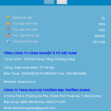
prev
next
Đang truy cập
22
Truy cập hôm nay
1920
Truy cập tuần này
1920
Truy cập tháng này
385492
Tổng lượt truy cập
3911768
TỔNG CÔNG TY CÔNG NGHIỆP Ô TÔ VIỆT NAM
Trụ sở chính : 120 Phố Hàng Trống, Phường Hàng
Trống, Quận Hoàn Kiếm, TP. Hà Nội
Điện Thoại : (024)38255279/38255261 Fax : 024.38256856
Website: vinamotor.vn
CÔNG TY TNHH DỊCH VỤ THƯƠNG MẠI TRƯỜNG GIANG
4/5 Khu Phố 4, Phường An Phú, Thành Phố Thuận An, T. Bình Dương
Điện thoại: 0908.108.639 Fax: 0650.3710791
Email: hinotruonggiang@gmail.com