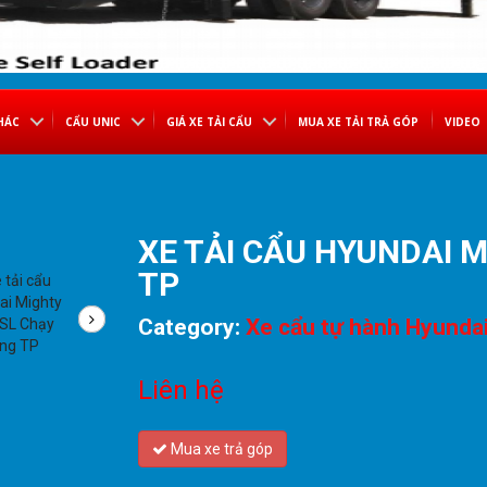
HÁC
CẨU UNIC
GIÁ XE TẢI CẨU
MUA XE TẢI TRẢ GÓP
VIDEO
XE TẢI CẨU HYUNDAI 
TP
Category:
Xe cẩu tự hành Hyunda
Liên hệ
Mua xe trả góp