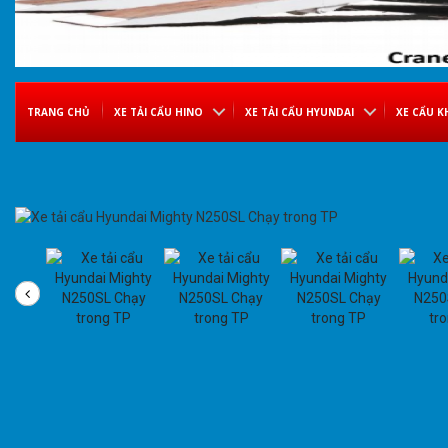
TRANG CHỦ
XE TẢI CẨU HINO
XE TẢI CẨU HYUNDAI
XE CẨU K