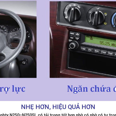
NHẸ HƠN, HIỆU QUẢ HƠN
hty N250–N250SL có tải trọng tốt hơn nhờ có nhờ có tự trọ