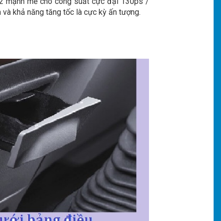
2 mạnh mẽ cho công suất cực đại 130ps /
n và khả năng tăng tốc là cực kỳ ấn tượng.