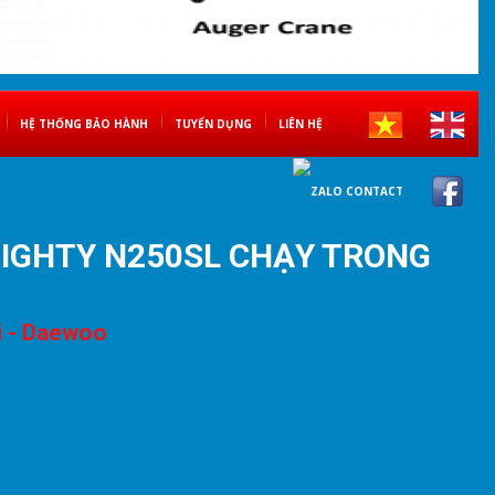
HỆ THỐNG BẢO HÀNH
TUYỂN DỤNG
LIÊN HỆ
MIGHTY N250SL CHẠY TRONG
i - Daewoo