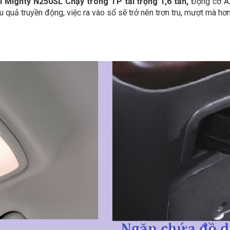
i Mighty N250SL Chạy trong TP tải trọng 1,6 tấn,
Động cơ A
u quả truyền động, việc ra vào số sẽ trở nên trơn tru, mượt mà hơ