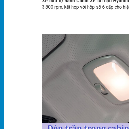
Xe cẩu tự hành Cabin Xe tải cẩu Hyunda
3,800 rpm, kết hợp với hộp số 6 cấp cho hiệ