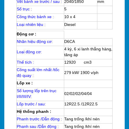
Vết bánh xe trước / sau :
2040/1850
mm
Số trục :
5
Công thức bánh xe :
10 x 4
Loại nhiên liệu :
Diesel
Động cơ :
Nhãn hiệu động cơ:
D6CA
4 kỳ, 6 xi lanh thẳng hàng,
Loại động cơ:
tăng áp
Thể tích :
12920 cm3
Công suất lớn nhất /tốc
279 kW/ 1900 v/ph
độ quay :
Lốp xe :
Số lượng lốp trên trục
02/02/02/04/04
I/II/III/IV:
Lốp trước / sau:
12R22.5 /12R22.5
Hệ thống phanh :
Phanh trước /Dẫn động :
Tang trống /khí nén
Phanh sau /Dẫn động :
Tang trống /khí nén