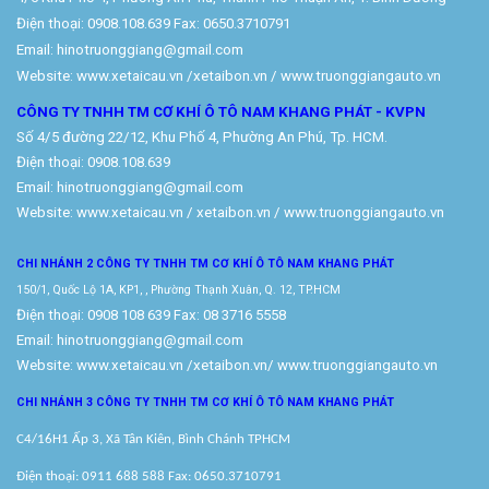
Điện thoại: 0908.108.639 Fax: 0650.3710791
Email: hinotruonggiang@gmail.com
Website:
www.xetaicau.vn
/xetaibon.vn / www.truonggiangauto.vn
CÔNG TY TNHH TM CƠ KHÍ Ô TÔ NAM KHANG PHÁT - KVPN
Số 4/5 đường 22/12, Khu Phố 4, Phường An Phú, Tp. HCM.
Điện thoại: 0908.108.639
Email: hinotruonggiang@gmail.com
Website:
www.xetaicau.vn
/ xetaibon.vn / www.truonggiangauto.vn
CHI NHÁNH 2 CÔNG TY TNHH TM
CƠ KHÍ Ô TÔ NAM KHANG PHÁT
150/1, Quốc Lộ 1A, KP1, , Phường Thạnh Xuân, Q. 12, TP.HCM
Điện thoại: 0908 108 639 Fax: 08 3716 5558
Email: hinotruonggiang@gmail.com
Website:
www.xetaicau.vn
/xetaibon.vn/
www.truonggiangauto.vn
CHI NHÁNH 3 CÔNG TY TNHH TM
CƠ KHÍ Ô TÔ NAM KHANG PHÁT
C4/16H1 Ấp 3, Xã Tân Kiên, Bình Chánh TPHCM
Điện thoại: 0911 688 588 Fax: 0650.3710791