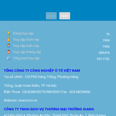
prev
next
Đang truy cập
16
Truy cập hôm nay
1904
Truy cập tuần này
1904
Truy cập tháng này
385476
Tổng lượt truy cập
3911752
TỔNG CÔNG TY CÔNG NGHIỆP Ô TÔ VIỆT NAM
Trụ sở chính : 120 Phố Hàng Trống, Phường Hàng
Trống, Quận Hoàn Kiếm, TP. Hà Nội
Điện Thoại : (024)38255279/38255261 Fax : 024.38256856
Website: vinamotor.vn
CÔNG TY TNHH DỊCH VỤ THƯƠNG MẠI TRƯỜNG GIANG
4/5 Khu Phố 4, Phường An Phú, Thành Phố Thuận An, T. Bình Dương