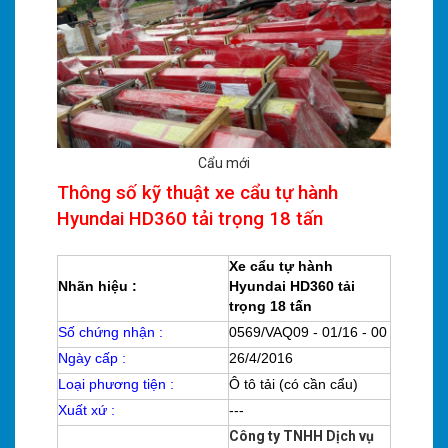
Cẩu mới
Thông số kỹ thuật xe cẩu tự hành
Hyundai HD360 tải trọng 18 tấn
Xe cẩu tự hành
Nhãn hiệu :
Hyundai HD360 tải
trọng 18 tấn
Số chứng nhận :
0569/VAQ09 - 01/16 - 00
Ngày cấp :
26/4/2016
Loại phương tiện :
Ô tô tải (có cần cẩu)
Xuất xứ :
---
Công ty TNHH Dịch vụ