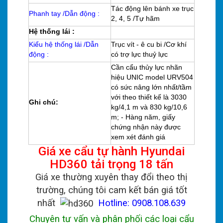
Tác động lên bánh xe trục
Phanh tay /Dẫn động :
2, 4, 5 /Tự hãm
Hệ thống lái :
Kiểu hệ thống lái /Dẫn
Trục vít - ê cu bi /Cơ khí
động :
có trợ lực thuỷ lực
Cần cẩu thủy lực nhãn
hiệu UNIC model URV504
có sức nâng lớn nhất/tầm
với theo thiết kế là 3030
Ghi chú:
kg/4,1 m và 830 kg/10,6
m; - Hàng năm, giấy
chứng nhận này được
xem xét đánh giá
Giá xe cẩu tự hành Hyundai
HD360 tải trọng 18 tấn
Giá xe thường xuyên thay đổi theo thị
trường, chúng tôi cam kết bán giá tốt
nhất
Hotline: 0908.108.639
Chuyên tư vấn và phân phối các loại cẩu