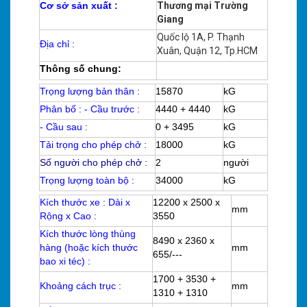
Cơ sở sản xuất :
Thương mại Trường
Giang
Quốc lộ 1A, P. Thạnh
Địa chỉ :
Xuân, Quận 12, Tp.HCM
Thông số chung:
Trọng lượng bản thân :
15870
kG
Phân bố : - Cầu trước :
4440 + 4440
kG
- Cầu sau :
0 + 3495
kG
Tải trọng cho phép chở :
18000
kG
Số người cho phép chở :
2
người
Trọng lượng toàn bộ :
34000
kG
Kích thước xe : Dài x
12200 x 2500 x
mm
Rộng x Cao :
3550
Kích thước lòng thùng
8490 x 2360 x
hàng (hoặc kích thước
mm
655/---
bao xi téc) :
1700 + 3530 +
Khoảng cách trục :
mm
1310 + 1310